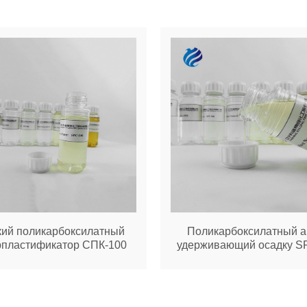
ий поликарбоксилатный
Поликарбоксилатный аг
рпластификатор СПК-100
удерживающий осадку S