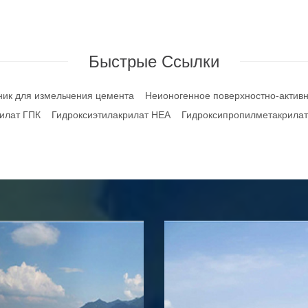
Быстрые Ссылки
ик для измельчения цемента
Неионогенное поверхностно-актив
илат ГПК
Гидроксиэтилакрилат НЕА
Гидроксипропилметакрила