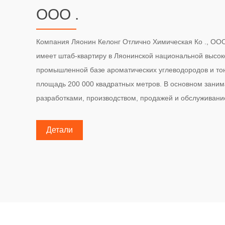
ООО .
Компания Ляонин Келонг Отлично Химическая Ко ., ООО была основана в 1988 году и
имеет штаб-квартиру в Ляонинской национальной высок
промышленной базе ароматических углеводородов и тон
площадь 200 000 квадратных метров. В основном зани
разработками, производством, продажей и обслуживани
тонких химических зеленых энергосберегающих материа
качестве основного сырья, и удовлетворил совершенны
Детали
поликарбоксилатного суперпластификатора, средства д
косметического консерванта, неионогенные поверхностно