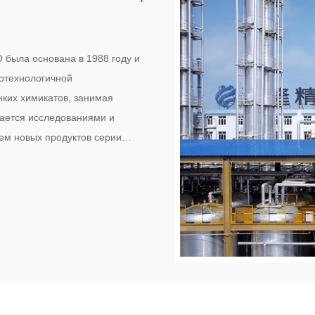
отехнологичной
ких химикатов, занимая
мается исследованиями и
ем новых продуктов серии
лов с оксидом этилена в
е производственные линии для
ля измельчения цемента,
-активные вещества, и т. д.