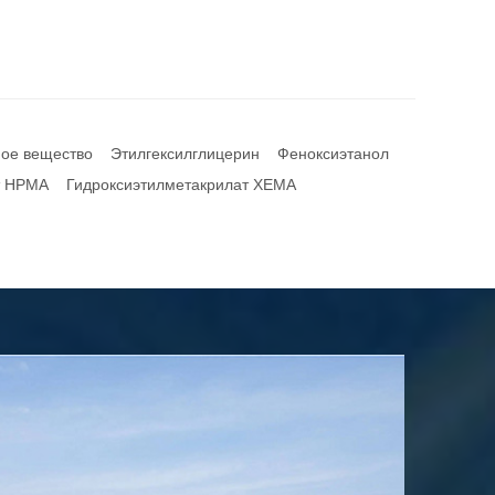
ное вещество
Этилгексилглицерин
Феноксиэтанол
т HPMA
Гидроксиэтилметакрилат ХЕМА