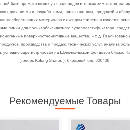
ной базе ароматических углеводородов и тонких химикатов, зани
исследованиями и разработками, производством, продажей и обсл
энергосберегающих материалов с оксидом этилена в качестве осно
ые линии для поликарбоксилатного суперпластификатора, средст
еионогенные поверхностно-активные вещества, и т. д. Реализован
продуктов, производства и продаж, технических услуг, анализа б
 г. успешно зарегистрирован на Шэньчжэньской фондовой бирже. На
(теперь Kelong Shares ), биржевой код: 300405.
Рекомендуемые Товары