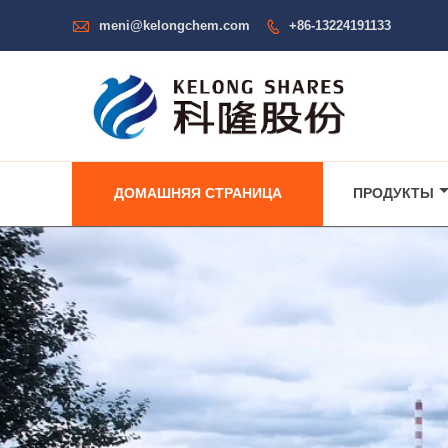

meni@kelongchem.com
+86-13224191133

ДОМАШНЯЯ СТРАНИЦА
ПРОДУКТЫ