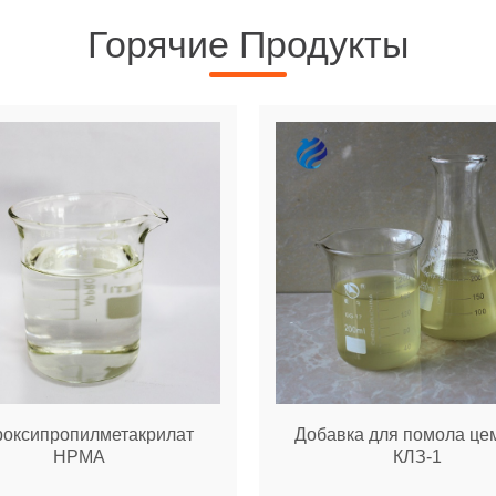
Горячие Продукты
роксипропилметакрилат
Добавка для помола це
HPMA
КЛЗ-1