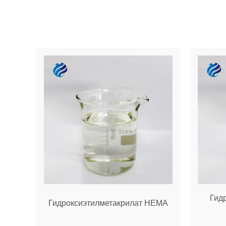
Гид
Гидроксиэтилметакрилат НЕМА