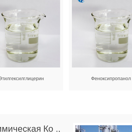
Этилгексилглицерин
Феноксипропанол
мическая Ко .,