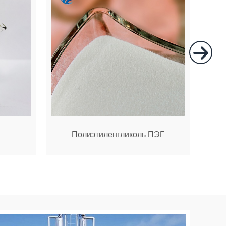
Полиэтиленгликоль ПЭГ
по