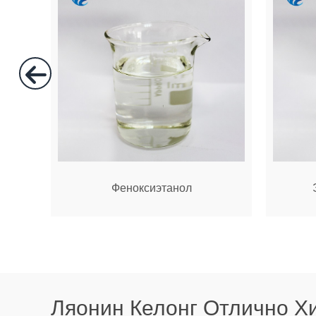
Феноксиэтанол
Ляонин Келонг Отлично Хи