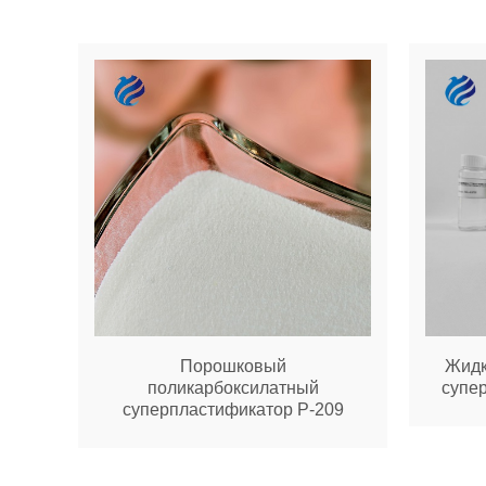
Порошковый
Жидк
поликарбоксилатный
супе
суперпластификатор Р-209